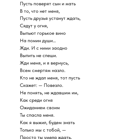
Пусть поверят сын и мать
В то, что нет меня,
Пусть друзья устанут ждать,
Сядут у огня,
Выпьют горькое вино
На помин души…
Жди. И с ними заодно
Выпить не спеши.
Жди меня, и я вернусь,
Всем смертям назло.
Кто не ждал меня, тот пусть
Скажет: — Повезло.
Не понять, не ждавшим им,
Как среди огня
Ожиданием своим
Ты спасла меня.
Как я выжил, будем знать
Только мы с тобой, —
Просто ты умела ждать,