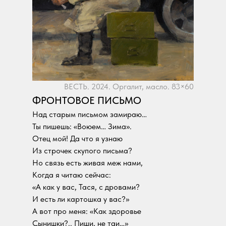
ВЕСТЬ. 2024. Оргалит, масло. 83×60
ФРОНТОВОЕ ПИСЬМО
Над старым письмом замираю…
Ты пишешь: «Воюем… Зима».
Отец мой! Да что я узнаю
Из строчек скупого письма?
Но связь есть живая меж нами,
Когда я читаю сейчас:
«А как у вас, Тася, с дровами?
И есть ли картошка у вас?»
А вот про меня: «Как здоровье
Сынишки?.. Пиши, не таи…»