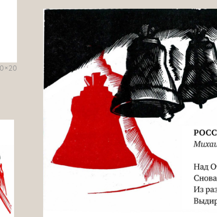
30×20