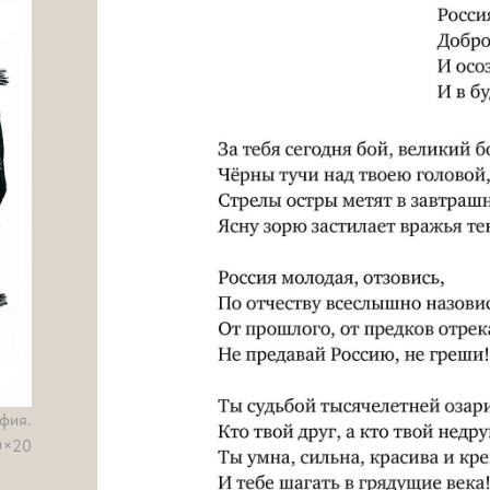
фия.
0×20