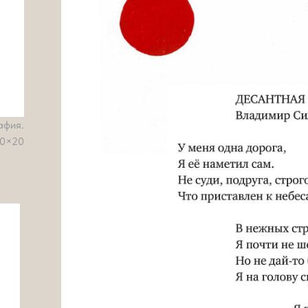
афия.
0×20