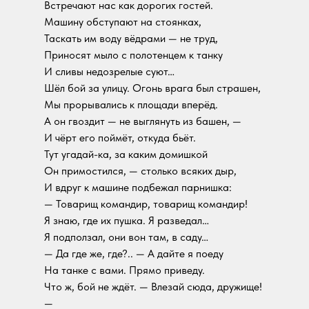
Встречают нас как дорогих гостей.
Машину обступают на стоянках,
Таскать им воду вёдрами — не труд,
Приносят мыло с полотенцем к танку
И сливы недозрелые суют…
Шёл бой за улицу. Огонь врага был страшен,
Мы прорывались к площади вперёд.
А он гвоздит — не выглянуть из башен, —
И чёрт его поймёт, откуда бьёт.
Тут угадай-ка, за каким домишкой
Он примостился, — столько всяких дыр,
И вдруг к машине подбежал парнишка:
— Товарищ командир, товарищ командир!
Я знаю, где их пушка. Я разведал…
Я подползал, они вон там, в саду…
— Да где же, где?.. — А дайте я поеду
На танке с вами. Прямо приведу.
Что ж, бой не ждёт. — Влезай сюда, дружище!
—