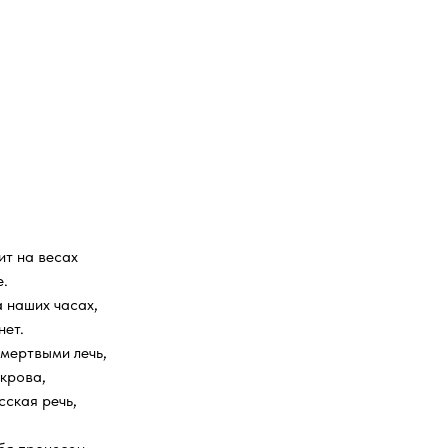
ит на весах
е.
 наших часах,
нет.
мертвыми лечь,
 крова,
сская речь,