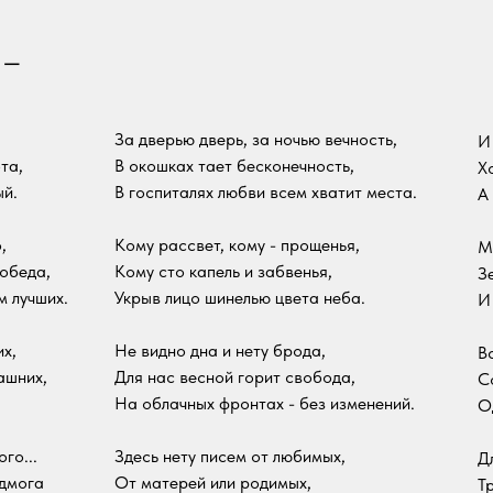
 —
За дверью дверь, за ночью вечность,
И
та,
В окошках тает бесконечность,
Хо
ый.
В госпиталях любви всем хватит места.
А
,
Кому рассвет, кому - прощенья,
М
победа,
Кому сто капель и забвенья,
З
 лучших.
Укрыв лицо шинелью цвета неба.
И
х,
Не видно дна и нету брода,
В
ашних,
Для нас весной горит свобода,
С
На облачных фронтах - без изменений.
О
го...
Здесь нету писем от любимых,
Д
одмога
От матерей или родимых,
Т