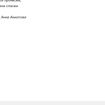
бя пронесем,
лена спасем
Анна Ахматова