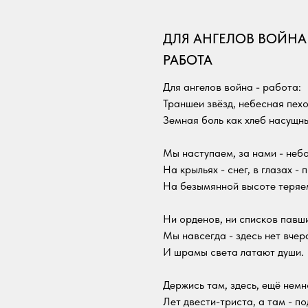
ДЛЯ АНГЕЛОВ ВОЙНА
РАБОТА
Для ангелов война - работа:
Траншеи звёзд, небесная пехо
Земная боль как хлеб насущн
Мы наступаем, за нами - небо
На крыльях - снег, в глазах - 
На безымянной высоте теряем
Ни орденов, ни списков павши
Мы навсегда - здесь нет вчер
И шрамы света латают души.
Держись там, здесь, ещё немно
Лет двести-триста, а там - п