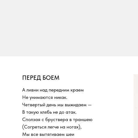
ПЕРЕД БОЕМ
А ливни над передним краем
Не унимаются никак.
Четвертый день мы выжидаем —
В такую хлябь не до атак.
Сползая с бруствера в траншею
(Согреться легче на ногах),
Мы все вытягиваем шеи