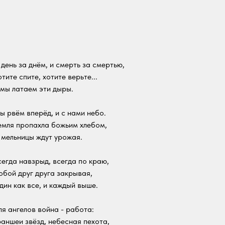
 день за днём, и смерть за смертью,
тите спите, хотите верьте...
 мы латаем эти дыры.
ы рвём вперёд, и с нами небо.
емля пропахла божьим хлебом,
 мельницы ждут урожая.
сегда навзрыд, всегда по краю,
обой друг друга закрывая,
дин как все, и каждый выше.
ля ангелов война - работа:
раншеи звёзд, небесная пехота,