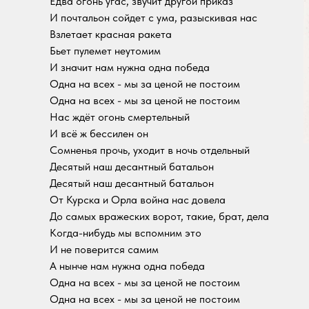
Едва огонь угас, звучит другой приказ
И почтальон сойдет с ума, разыскивая нас
Взлетает красная ракета
Бьет пулемет неутомим
И значит нам нужна одна победа
Одна на всех - мы за ценой не постоим
Одна на всех - мы за ценой не постоим
Нас ждёт огонь смертельный
И всё ж бессилен он
Сомненья прочь, уходит в ночь отдельный
Десятый наш десантный батальон
Десятый наш десантный батальон
От Курска и Орла война нас довела
До самых вражеских ворот, такие, брат, дела
Когда-нибудь мы вспомним это
И не поверится самим
А нынче нам нужна одна победа
Одна на всех - мы за ценой не постоим
Одна на всех - мы за ценой не постоим