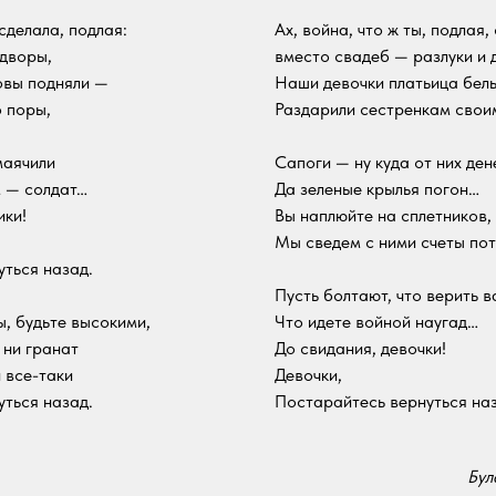
 сделала, подлая:
Ах, война, что ж ты, подлая,
 дворы,
вместо свадеб — разлуки и 
овы подняли —
Наши девочки платьица бел
 поры,
Раздарили сестренкам свои
маячили
Сапоги — ну куда от них де
м — солдат…
Да зеленые крылья погон…
ики!
Вы наплюйте на сплетников, 
Мы сведем с ними счеты пот
ться назад.
Пусть болтают, что верить в
ы, будьте высокими,
Что идете войной наугад…
 ни гранат
До свидания, девочки!
и все-таки
Девочки,
ться назад.
Постарайтесь вернуться наз
Бул