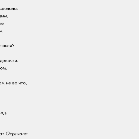
 сделала:
дым,
ые
м.
нешься?
девочки.
ом.
ам не во что,
ад.
ат Окуджава