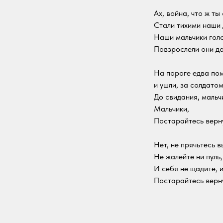
Ах, война, что ж ты
Стали тихими наши
Наши мальчики гол
Повзрослели они до
На пороге едва по
и ушли, за солдато
До свидания, мальч
Мальчики,
Постарайтесь верну
Нет, не прячьтесь в
Не жалейте ни пуль,
И себя не щадите, 
Постарайтесь верну